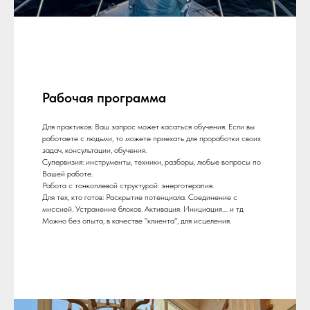
Рабочая программа
Для практиков: Ваш запрос может касаться обучения. Если вы
работаете с людьми, то можете приехать для проработки своих
задач, консультации, обучения.
Супервизия: инструменты, техники, разборы, любые вопросы по
Вашей работе.
Работа с тонкоплевой структурой: энерготерапия.
Для тех, кто готов: Раскрытие потенциала. Соединение с
миссией. Устранение блоков. Активация. Инициация.... и тд
Можно без опыта, в качестве "клиента", для исцеления.