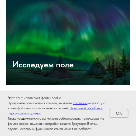
Исследуем поле
Этот сайт использует файлы cookie.
Продолжая пользоваться сайтом, вы даете
согласие
на работу с
этими файлами и соглашаетесь с нашей
Политикой обработки
OK
персональных данных
.
Также уведомляем, что вы можете заблокировать использование
файлов cookie, изменив настройки вашего браузера. В этом
случае некоторый функционал сайта может не работать.