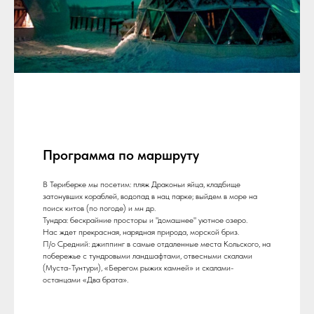
Программа по маршруту
В Териберке мы посетим: пляж Драконьи яйца, кладбище
затонувших кораблей, водопад в нац парке; выйдем в море на
поиск китов (по погоде) и мн др.
Тундра: бескрайние просторы и "домашнее" уютное озеро.
Нас ждет прекрасная, нарядная природа, морской бриз.
П/о Средний: джиппинг в самые отдаленные места Кольского, на
побережье с тундровыми ландшафтами, отвесными скалами
(Муста-Тунтури), «Берегом рыжих камней» и скалами-
останцами «Два брата».