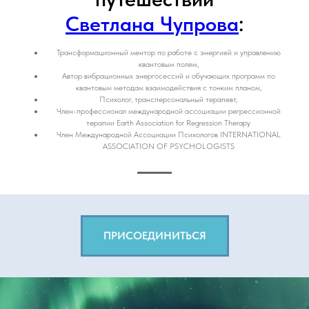
Светлана Чупрова
:
Трансформационный ментор по работе с энергией и управлению
квантовым полем,
Автор вибрационных энергосессий и обучающих программ по
квантовым методам взаимодействия с тонким планом,
Психолог, трансперсональный терапевт,
Член-профессионал международной ассоциации регрессионной
терапии Earth Association for Regression Therapy
Член Международной Ассоциации Психологов INTERNATIONAL
ASSOCIATION OF PSYCHOLOGISTS
ПРИСОЕДИНИТЬСЯ